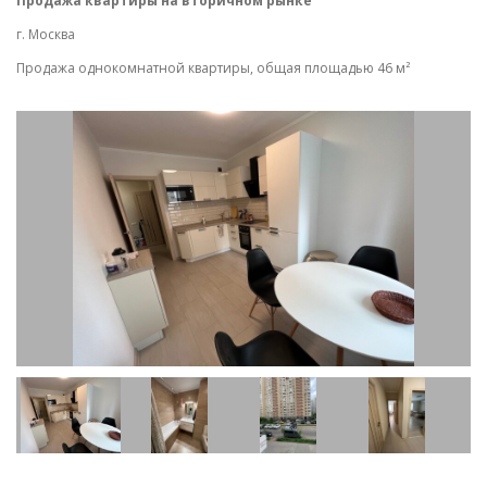
Продажа квартиры на вторичном рынке
П
г. Москва
г.
Продажа однокомнатной квартиры, общая площадью 46 м²
Пр
С 
По